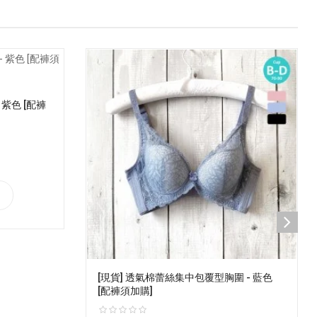
 紫色 [配褲
[現貨] 透氣棉蕾絲集中包覆型胸圍 - 藍色
[配褲須加購]