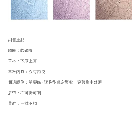
銷售重點
鋼圈：軟鋼圈
罩杯：下厚上薄
罩杯內袋：沒有內袋
側邊膠條：單膠條 - 讓胸型穩定聚攏，穿著集中舒適
肩帶：不可拆可調
背鉤：三排兩扣