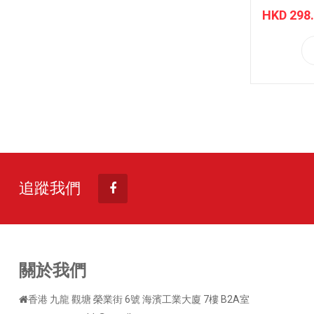
HKD 298
追蹤我們
關於我們
香港 九龍 觀塘 榮業街 6號 海濱工業大廈 7樓 B2A室