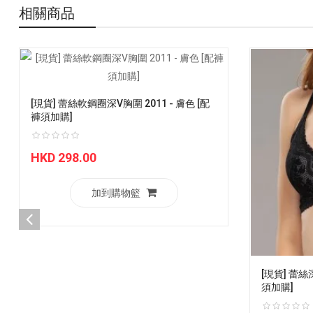
相關商品
[現貨] 蕾絲軟鋼圈深V胸圍 2011 - 膚色 [配
褲須加購]
HKD 298.00
加到購物籃
[現貨] 蕾絲深
須加購]