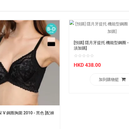
[預購] 隱月牙提托 機能型鋼圈 -
須加購]
HKD 438.00
加到購物籃
 V 鋼圈胸圍 2010 - 黑色 [配褲