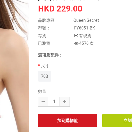
HKD 229.00
品牌專區
Queen Secret
型號：
FY6051-BK
存貨
有現貨
已瀏覽
4576 次
選項及配件：
尺寸
70B
數量