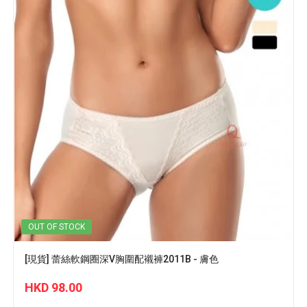
OUT OF STOCK
[現貨] 蕾絲軟鋼圈深V胸圍配襯褲2011B - 膚色
HKD 98.00