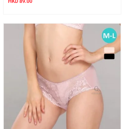
HKD 89.00