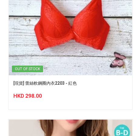
OUT OF STOCK
[現貨] 蕾絲軟鋼圈內衣2203 - 紅色
HKD 298.00