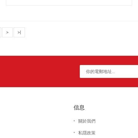
>
>|
信息
關於我們
私隱政策