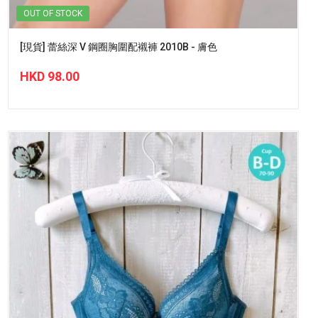
OUT OF STOCK
[現貨] 蕾絲深 V 鋼圈胸圍配襯褲 2010B - 膚色
HKD 98.00