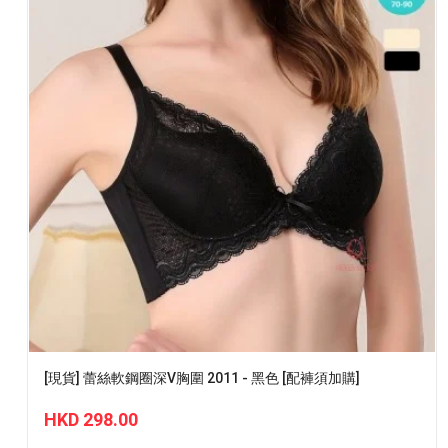
[現貨] 蕾絲軟鋼圈深V胸圍 2011 - 黑色 [配褲須加購]
HKD 298.00