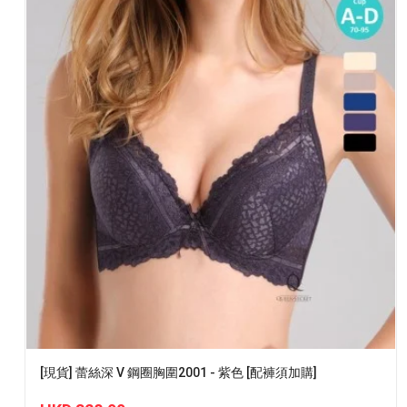
[現貨] 蕾絲深 V 鋼圈胸圍2001 - 紫色 [配褲須加購]