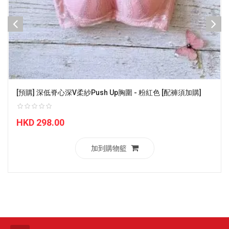
[預購] 深低脊心深V柔紗Push Up胸圍 - 粉紅色 [配褲須加購]
HKD 298.00
加到購物籃