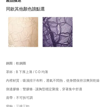
產品描述
同款其他顏色請點選
鋼圈：軟鋼圈
罩杯：B 下厚上薄 / C-D 均薄
內裡材質：吸濕排汗布料，透氣不悶熱，使身體保持涼爽與乾燥
側邊膠條：雙膠條 - 讓胸型穩定聚攏，穿著集中舒適
肩帶：不可拆可調
背鉤：三排三扣