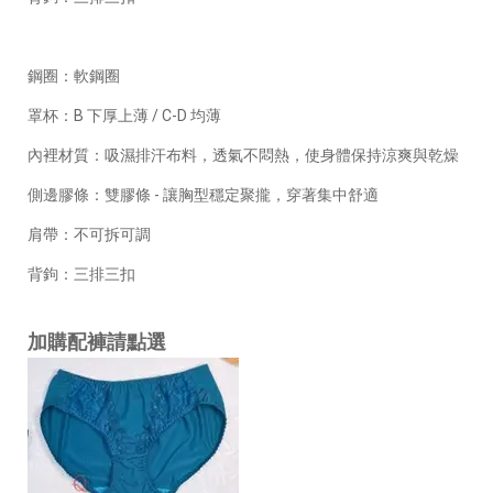
鋼圈：軟鋼圈
罩杯：B 下厚上薄 / C-D 均薄
內裡材質：吸濕排汗布料，透氣不悶熱，使身體保持涼爽與乾燥
側邊膠條：雙膠條 - 讓胸型穩定聚攏，穿著集中舒適
肩帶：不可拆可調
背鉤：三排三扣
加購配褲請點選