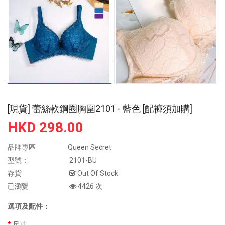
[現貨] 蕾絲軟鋼圈胸圍2101 - 藍色 [配褲須加購]
HKD 298.00
品牌專區
Queen Secret
型號：
2101-BU
存貨
Out Of Stock
已瀏覽
4426 次
選項及配件：
尺寸