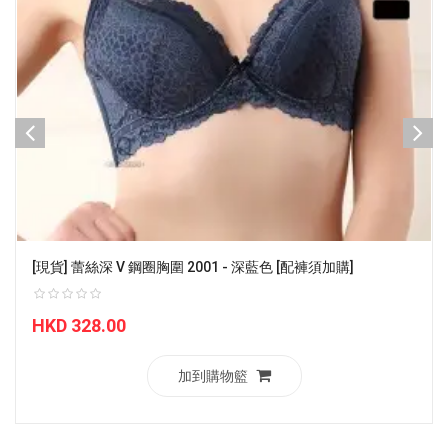
[現貨] 蕾絲深 V 鋼圈胸圍 2001 - 深藍色 [配褲須加購]
HKD 328.00
加到購物籃