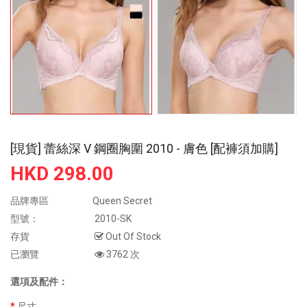
[現貨] 蕾絲深 V 鋼圈胸圍 2010 - 膚色 [配褲須加購]
HKD 298.00
品牌專區
Queen Secret
型號：
2010-SK
存貨
Out Of Stock
已瀏覽
3762 次
選項及配件：
尺寸