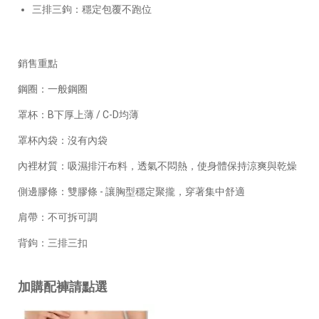
三排三鉤：穩定包覆不跑位
銷售重點
鋼圈：一般鋼圈
罩杯：B下厚上薄 / C-D均薄
罩杯內袋：沒有內袋
內裡材質：吸濕排汗布料，透氣不悶熱，使身體保持涼爽與乾燥
側邊膠條：雙膠條 - 讓胸型穩定聚攏，穿著集中舒適
肩帶：不可拆可調
背鉤：三排三扣
加購配褲請點選