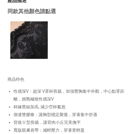
產品描述
同款其他顏色請點選
商品特色
性感深V：超深 V罩杯剪裁，加強豐胸集中外觀，中心點零距
離，挑戰極致性感深V
杯緣蕾絲加高, 減少空杯尷尬
側邊雙膠條：讓胸型穩定聚攏，穿著集中舒適
背後 U 型剪裁，讓背肉小丘完美撫平
寬版親膚肩帶：減輕壓力，穿著更輕盈