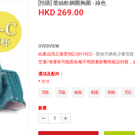
[預購] 蕾絲軟鋼圈胸圍 - 綠色
HKD 269.00
OVERVIEW
此產品現正接受預訂(約14日)
- 部份尺碼有少量現貨
空運/海運有可能因各種不明因素影響而延誤到貨，成功
選項及配件：
尺寸
70B
75B
80B
85B
90B
70C
數量