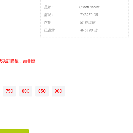
品牌：
Queen Secret
型號：
TY2050-GR
存貨
有現貨
已瀏覽
5190 次
訂購後，如非斷...
75C
80C
85C
90C