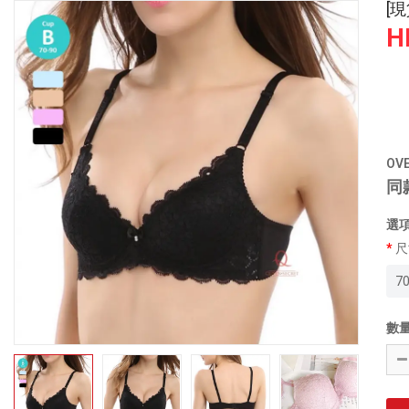
[
H
OV
同
選
尺
7
數