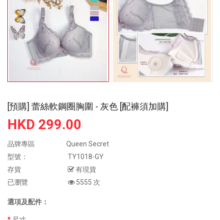
[預購] 蕾絲軟鋼圈胸圍 - 灰色 [配褲須加購]
HKD 299.00
品牌專區
Queen Secret
型號：
TY1018-GY
存貨
有現貨
已瀏覽
5555 次
選項及配件：
尺寸