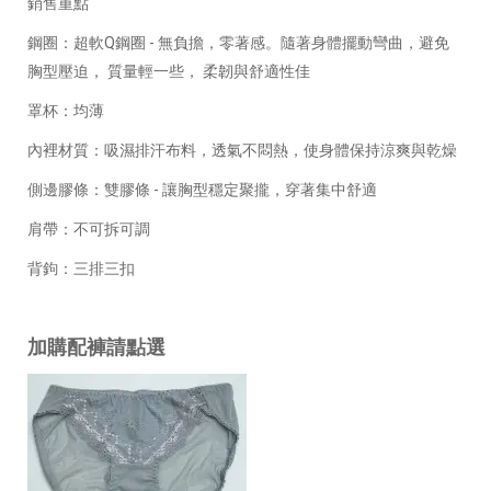
銷售重點
鋼圈：超軟Q鋼圈 - 無負擔，零著感。隨著身體擺動彎曲，避免
胸型壓迫， 質量輕一些， 柔韌與舒適性佳
罩杯：均薄
內裡材質：吸濕排汗布料，透氣不悶熱，使身體保持涼爽與乾燥
側邊膠條：雙膠條 - 讓胸型穩定聚攏，穿著集中舒適
肩帶：不可拆可調
背鉤：三排三扣
加購配褲請點選