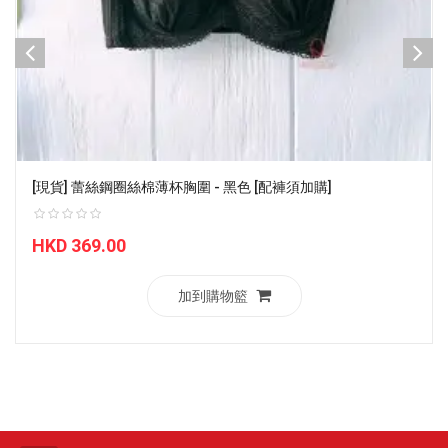
[現貨] 蕾絲鋼圈絲棉薄杯胸圍 - 黑色 [配褲須加購]
HKD 369.00
加到購物籃