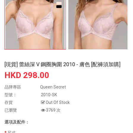
[現貨] 蕾絲深 V 鋼圈胸圍 2010 - 膚色 [配褲須加購]
HKD 298.00
品牌專區
Queen Secret
型號：
2010-SK
存貨
Out Of Stock
已瀏覽
3769 次
選項及配件：
尺寸