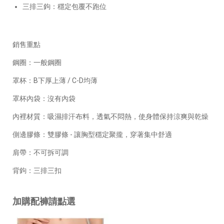
三排三鉤：穩定包覆不跑位
銷售重點
鋼圈：一般鋼圈
罩杯：B下厚上薄 / C-D均薄
罩杯內袋：沒有內袋
內裡材質：吸濕排汗布料，透氣不悶熱，使身體保持涼爽與乾燥
側邊膠條：雙膠條 - 讓胸型穩定聚攏，穿著集中舒適
肩帶：不可拆可調
背鉤：三排三扣
加購配褲請點選