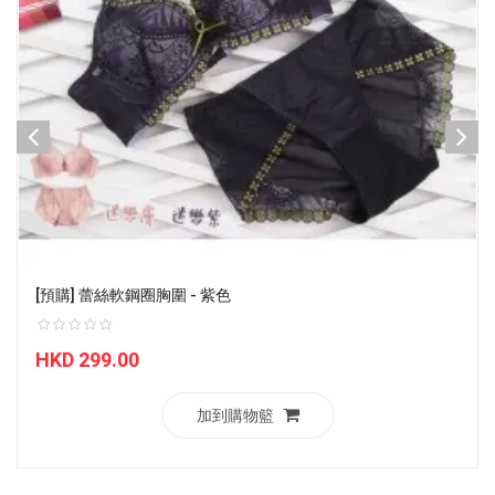
[預購] 蕾絲軟鋼圈胸圍 - 紫色
HKD 299.00
加到購物籃