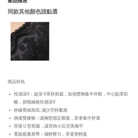
產品描述
同款其他顏色請點選
商品特色
性感深V：超深 V罩杯剪裁，加強豐胸集中外觀，中心點零距
離，挑戰極致性感深V
杯緣蕾絲加高, 減少空杯尷尬
側邊雙膠條：讓胸型穩定聚攏，穿著集中舒適
背後 U 型剪裁，讓背肉小丘完美撫平
寬版親膚肩帶：減輕壓力，穿著更輕盈