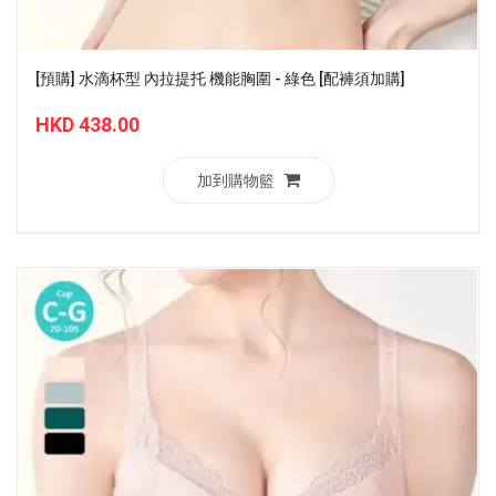
[預購] 水滴杯型 內拉提托 機能胸圍 - 綠色 [配褲須加購]
HKD 438.00
加到購物籃