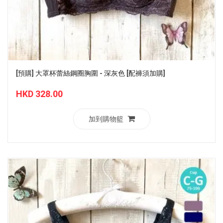
[預購] 大罩杯蕾絲鋼圈胸圍 - 深灰色 [配褲須加購]
HKD 328.00
加到購物籃