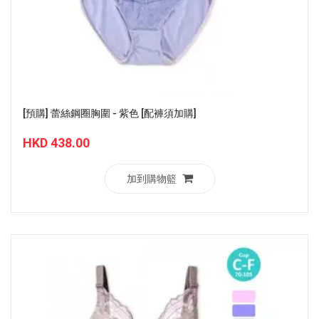
[預購] 蕾絲鋼圈胸圍 - 紫色 [配褲須加購]
HKD 438.00
加到購物籃