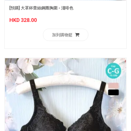
[預購] 大罩杯蕾絲鋼圈胸圍 - 淺啡色
HKD 328.00
加到購物籃