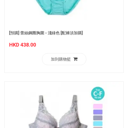
[預購] 蕾絲鋼圈胸圍 - 淺綠色 [配褲須加購]
HKD 438.00
加到購物籃