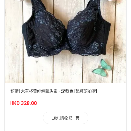
[預購] 大罩杯蕾絲鋼圈胸圍 - 深藍色 [配褲須加購]
HKD 328.00
加到購物籃