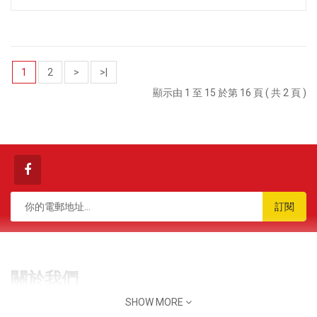
1
2
>
>|
顯示由 1 至 15 於第 16 頁 ( 共 2 頁 )
訂閱
關於我們
SHOW MORE
香港 九龍 觀塘 榮業街 6號 海濱工業大廈 7樓 B2A室