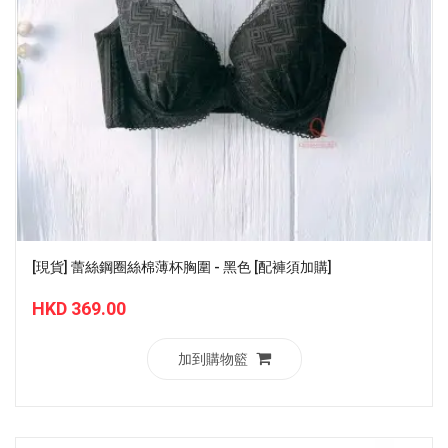
[現貨] 蕾絲鋼圈絲棉薄杯胸圍 - 黑色 [配褲須加購]
HKD 369.00
加到購物籃