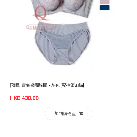
[預購] 蕾絲鋼圈胸圍 - 灰色 [配褲須加購]
HKD 438.00
加到購物籃