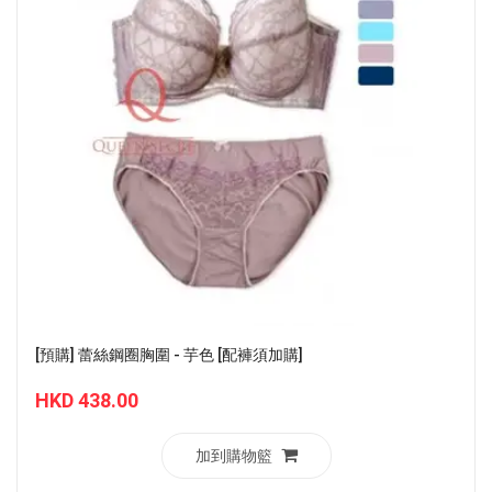
[預購] 蕾絲鋼圈胸圍 - 芋色 [配褲須加購]
HKD 438.00
加到購物籃