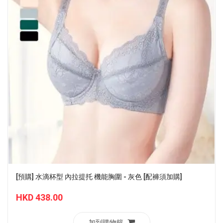
[預購] 水滴杯型 內拉提托 機能胸圍 - 灰色 [配褲須加購]
HKD 438.00
加到購物籃