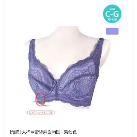
[預購] 大杯罩蕾絲鋼圈胸圍 - 紫藍色