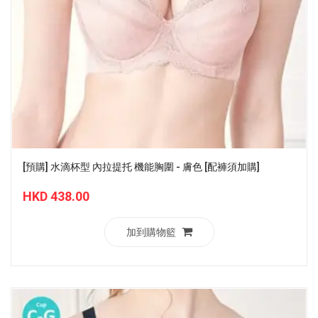
[預購] 水滴杯型 內拉提托 機能胸圍 - 膚色 [配褲須加購]
HKD 438.00
加到購物籃