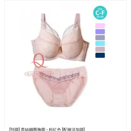
[預購] 蕾絲鋼圈胸圍 - 粉紅色 [配褲須加購]