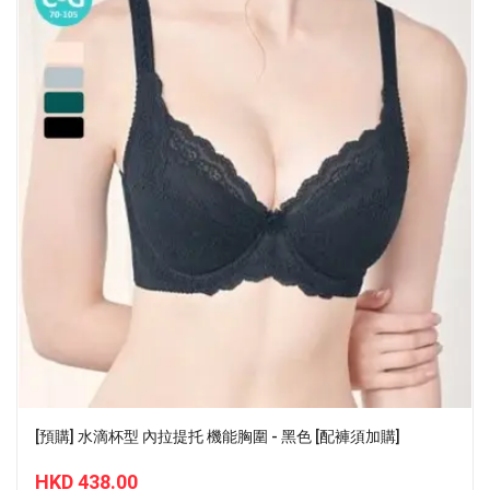
[預購] 水滴杯型 內拉提托 機能胸圍 - 黑色 [配褲須加購]
HKD 438.00