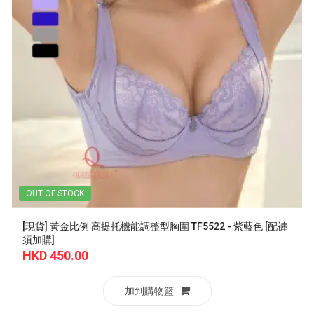
OUT OF STOCK
[現貨] 黃金比例 高提托機能調整型胸圍 TF5522 - 紫藍色 [配褲
須加購]
HKD 450.00
加到購物籃