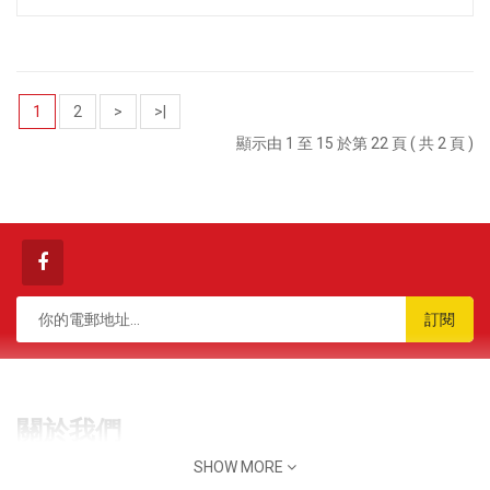
1
2
>
>|
顯示由 1 至 15 於第 22 頁 ( 共 2 頁 )
訂閱
關於我們
SHOW MORE
香港 九龍 觀塘 榮業街 6號 海濱工業大廈 7樓 B2A室