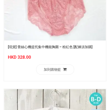
[現貨] 蕾絲心機提托集中機能胸圍 – 粉紅色 [配褲須加購]
HKD 328.00
加到購物籃