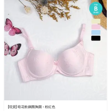
[現貨] 暗花軟鋼圈胸圍 - 粉紅色