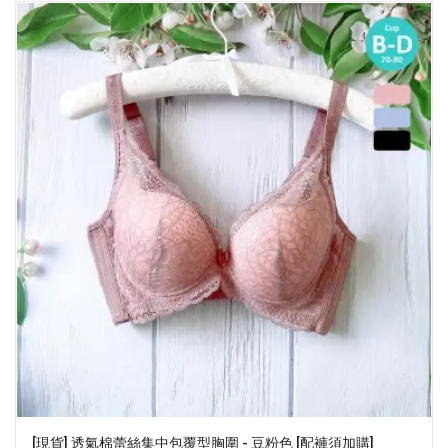
[現貨] 透氣棉蕾絲集中包覆型胸圍 - 豆粉色 [配褲須加購]