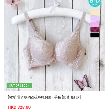
OUT OF STOCK
[現貨] 蕾絲軟鋼圈碳纖維胸圍 - 芋色 [配褲須加購]
HKD 328.00