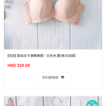
[現貨] 蕾絲深 V 鋼圈胸圍 - 豆粉色 [配褲須加購]
HKD 329.00
加到購物籃