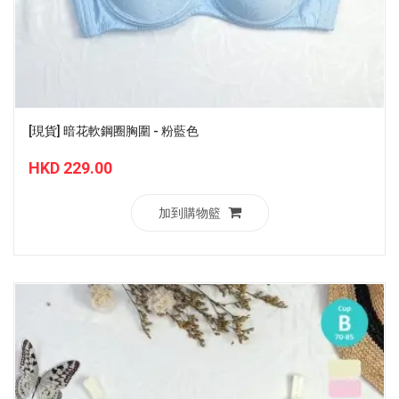
[現貨] 暗花軟鋼圈胸圍 - 粉藍色
HKD 229.00
加到購物籃