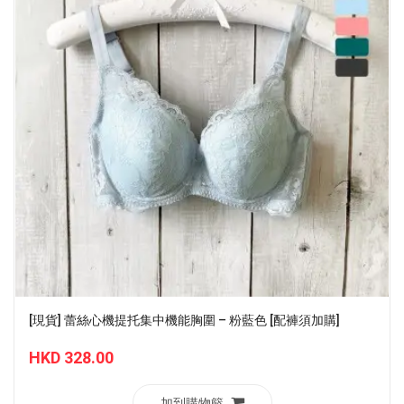
[現貨] 蕾絲心機提托集中機能胸圍 – 粉藍色 [配褲須加購]
HKD 328.00
加到購物籃